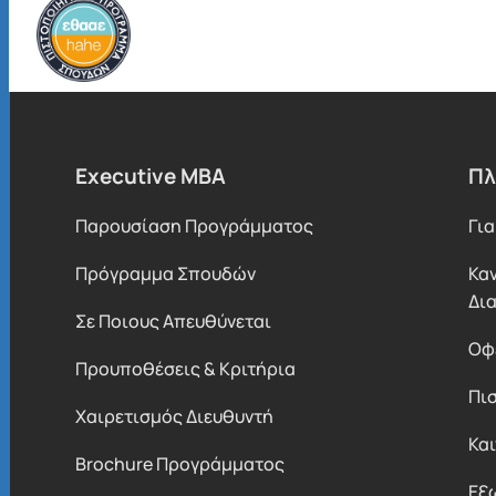
Executive MBA
Πλ
Παρουσίαση Προγράμματος
Για
Πρόγραμμα Σπουδών
Κα
Δι
Σε Ποιους Απευθύνεται
Οφ
Προυποθέσεις & Κριτήρια
Πι
Χαιρετισμός Διευθυντή
Κα
Brochure Προγράμματος
Εξ