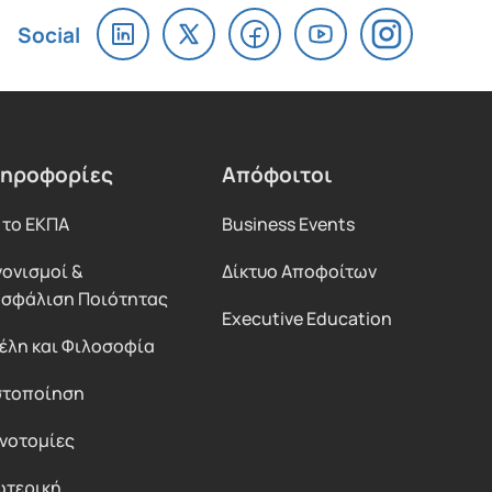
ηροφορίες
Απόφοιτοι
 το ΕΚΠΑ
Business Events
νονισμοί &
Δίκτυο Αποφοίτων
ασφάλιση Ποιότητας
Executive Education
έλη και Φιλοσοφία
στοποίηση
ινοτομίες
ωτερική