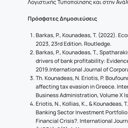
Λογιστικής Τυποποίησης και στην Ανά
Πρόσφατες Δημοσιεύσεις
Barkas, P., Kounadeas, T. (2022). E
2023, 23rd Edition. Routledge.
Barkas, P., Kounadeas, T., Spatharak
drivers of bank profitability: Evide
2019.International Journal of Corpor
Th. Kounadeas, N. Eriotis, P. Boufoun
affecting tax evasion in Greece. Int
Business Administration, Volume X Is
Eriotis, N., Kollias, K., & Kounadeas,
Banking Sector Investment Portfoli
Financial Crisis?. International Jou