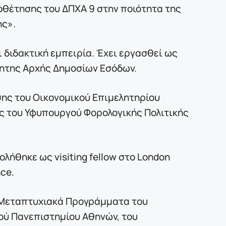
οθέτησης του ΔΠΧΑ 9 στην ποιότητα της
ης».
 διδακτική εμπειρία. Έχει εργασθεί ως
τητης Αρχής Δημοσίων Εσόδων.
σης του Οικονομικού Επιμελητηρίου
ς του Υφυπουργού Φορολογικής Πολιτικής
λήθηκε ως visiting fellow στο London
nce.
ε Μεταπτυχιακά Προγράμματα του
ού Πανεπιστημίου Αθηνών, του