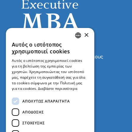
×
Αυτός ο ιστότοπος
GREEK
χρησιμοποιεί cookies
Γρυπάρειο Μέγαρο, Σοφοκλέους
ENGLISH
Αυτός ο ιστότοπος χρησιμοποιεί cookies
1 & Αριστείδου, 5oς Όροφος,
για τη βελτίωση της εμπειρίας των
γραφείο 508, Αθήνα 10559
χρηστών. Χρησιμοποιώντας τον ιστότοπό
μας, παρέχετε τη συγκατάθεσή σας για όλα
+30 210 368 9415
τα cookies σύμφωνα με την Πολιτική μας
για τα cookies.
Διαβάστε περισσότερα
+30 210 368 9486
ΑΠΟΛΎΤΩΣ ΑΠΑΡΑΊΤΗΤΑ
emba@ba.uoa.gr
ΑΠΌΔΟΣΗΣ
ΣΤΌΧΕΥΣΗΣ